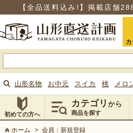
【全品送料込み!】掲載店舗
28
カ
検
索:
山形名物
お中元
スイカ
桃
メロ
カテゴリ
から
商品を探す
初めての方へ
ホーム
>
会員：新規登録