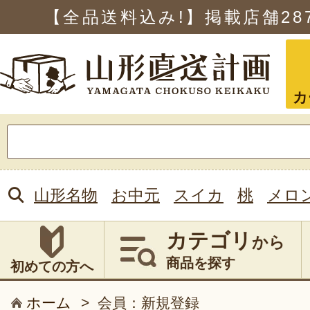
【全品送料込み!】掲載店舗
28
カ
検
索:
山形名物
お中元
スイカ
桃
メロ
カテゴリ
から
商品を探す
初めての方へ
ホーム
>
会員：新規登録