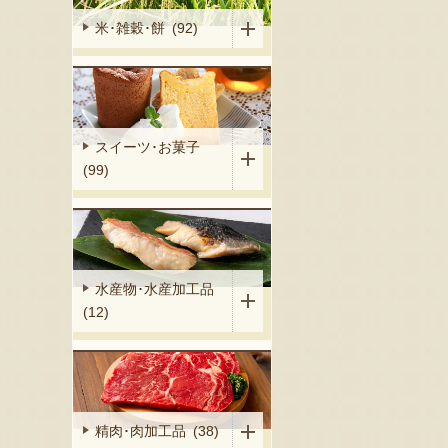
米･雑穀･餅 (92)
スイーツ･お菓子
(99)
水産物･水産加工品
(12)
精肉･肉加工品 (38)