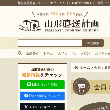
新規会員登録
ですぐにご利用いただける100円分のポイント進呈中！
287
668
掲載店舗
店舗
商品
検
索:
山形名物
お中元
スイカ
桃
メロン
だだちゃ
ホーム
>
会員：新
山形直送計画の
最新情報
をチェック
LINE 友だち登録
会員
Facebookをフォロー
X(Twitter)をフォロー