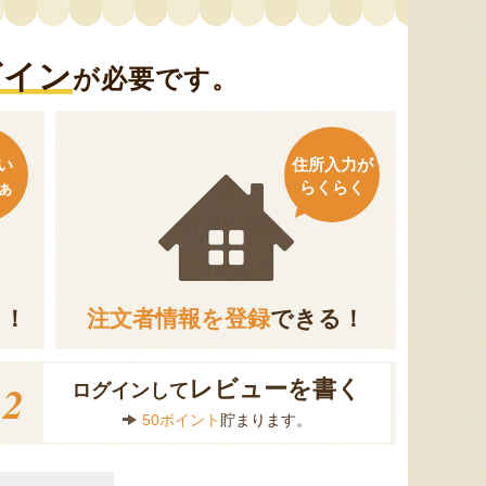
グイン
が必要です。
い
住所入力が
ぁ
らくらく
る！
注文者情報を登録
できる！
2
レビューを書く
ログインして
50ポイント
貯まります。