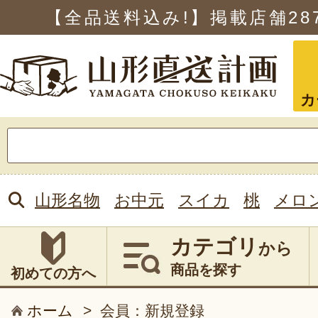
【全品送料込み!】掲載店舗
28
カ
検
索:
山形名物
お中元
スイカ
桃
メロ
カテゴリ
から
商品を探す
初めての方へ
ホーム
>
会員：新規登録