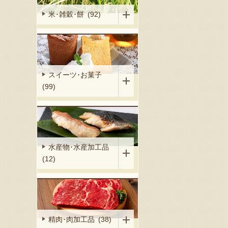
米･雑穀･餅 (92)
スイーツ･お菓子
(99)
水産物･水産加工品
(12)
精肉･肉加工品 (38)