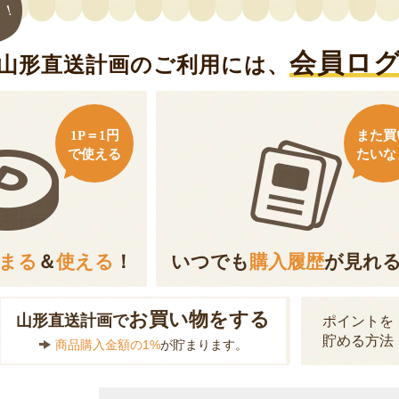
ト！
会員ロ
山形直送計画のご利用には、
1P＝1円
また買
で使える
たいな
まる
＆
使える
！
いつでも
購入履歴
が見れ
お買い物をする
山形直送計画で
ポイントを
貯める方法
商品購入金額の1%
が貯まります。