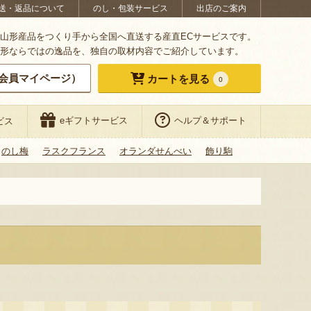
送・返品について
のし・包装サービス
出店のご案内
山形産品をつくり手から全国へ直送する産直ECサービスです。
形ならではの逸品を、独自の取材内容でご紹介しています。
会員マイページ）
カートを見る
0
eギフトサービス
ヘルプ＆サポート
ビス
のし梅
ラスクフランス
オランダせんべい
飾り駒