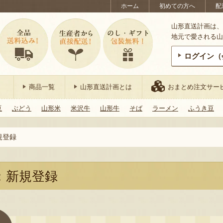
ホーム
初めての方へ
配
山形直送計画は、
地元で愛される山
ログイン（
商品一覧
山形直送計画とは
おまとめ注文サー
豆
ぶどう
山形米
米沢牛
山形牛
そば
ラーメン
ふうき豆
規登録
：新規登録