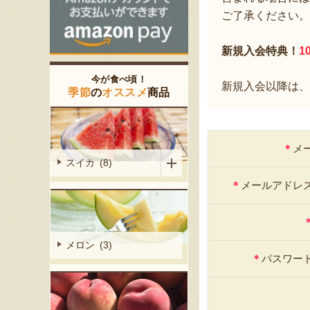
ご了承ください。
新規入会特典！
1
今が食べ頃！
新規入会以降は、
季節
の
オススメ
商品
＊
メ
スイカ (8)
＊
メールアドレ
メロン (3)
＊
パスワー