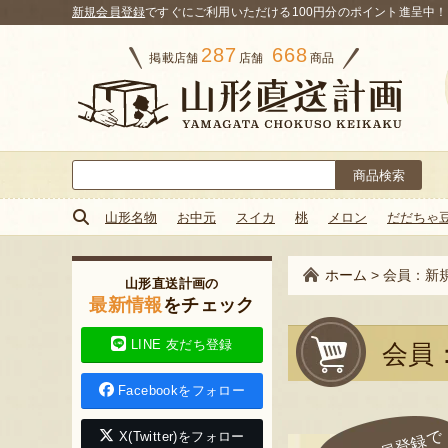
新規会員登録
ですぐにご利用いただける100円分のポイント進呈中！
287
668
掲載店舗
店舗
商品
検
索:
山形名物
お中元
スイカ
桃
メロン
だだちゃ
ホーム
>
会員：新
山形直送計画の
最新情報
をチェック
LINE 友だち登録
会員
Facebookをフォロー
X(Twitter)をフォロー