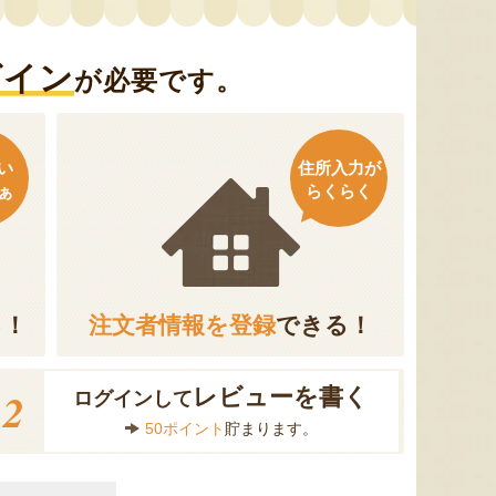
グイン
が必要です。
い
住所入力が
ぁ
らくらく
る！
注文者情報を登録
できる！
2
レビューを書く
ログインして
50ポイント
貯まります。