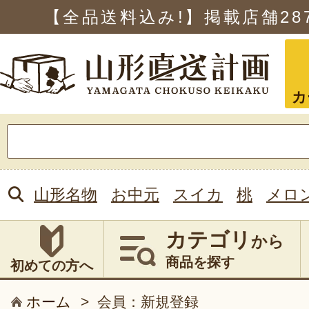
【全品送料込み!】掲載店舗
28
カ
検
索:
山形名物
お中元
スイカ
桃
メロ
カテゴリ
から
商品を探す
初めての方へ
ホーム
>
会員：新規登録