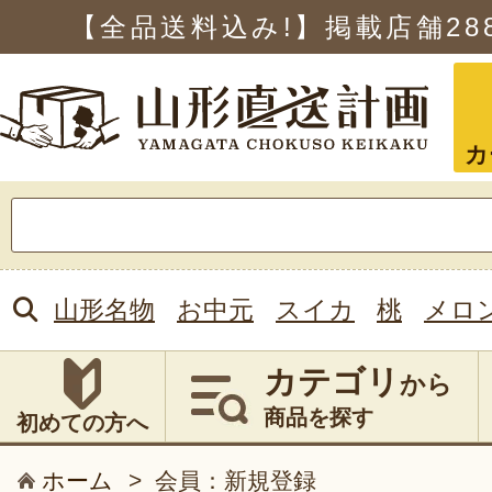
【全品送料込み!】掲載店舗
28
カ
検
索:
山形名物
お中元
スイカ
桃
メロ
カテゴリ
から
商品を探す
初めての方へ
ホーム
>
会員：新規登録