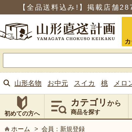
【全品送料込み!】掲載店舗
28
カ
検
索:
山形名物
お中元
スイカ
桃
メロ
カテゴリ
から
商品を探す
初めての方へ
ホーム
>
会員：新規登録