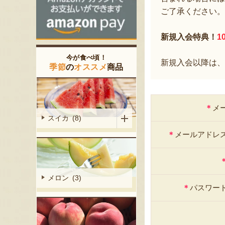
ご了承ください。
新規入会特典！
1
今が食べ頃！
新規入会以降は、
季節
の
オススメ
商品
＊
メ
スイカ (8)
＊
メールアドレ
メロン (3)
＊
パスワー