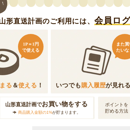
ト！
会員ロ
山形直送計画のご利用には、
1P＝1円
また買
で使える
たいな
まる
＆
使える
！
いつでも
購入履歴
が見れ
お買い物をする
山形直送計画で
ポイントを
貯める方法
商品購入金額の1%
が貯まります。