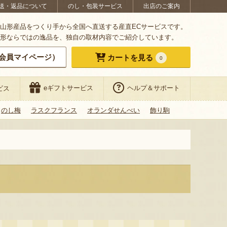
送・返品について
のし・包装サービス
出店のご案内
山形産品をつくり手から全国へ直送する産直ECサービスです。
形ならではの逸品を、独自の取材内容でご紹介しています。
会員マイページ）
カートを見る
0
eギフトサービス
ヘルプ＆サポート
ビス
のし梅
ラスクフランス
オランダせんべい
飾り駒