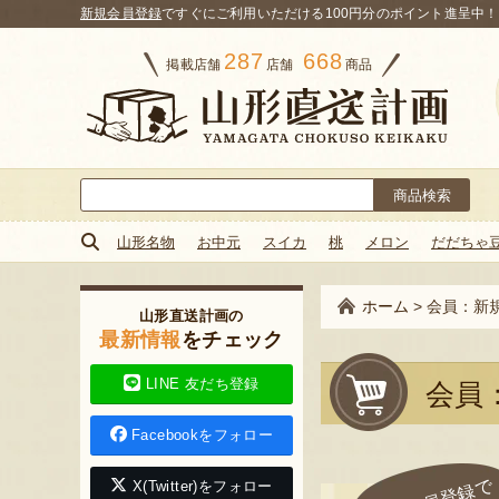
新規会員登録
ですぐにご利用いただける100円分のポイント進呈中！
287
668
掲載店舗
店舗
商品
検
索:
山形名物
お中元
スイカ
桃
メロン
だだちゃ
ホーム
>
会員：新
山形直送計画の
最新情報
をチェック
LINE 友だち登録
会員
Facebookをフォロー
X(Twitter)をフォロー