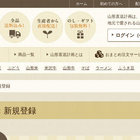
ホーム
初めての方へ
配
山形直送計画は、
地元で愛される山
ログイン（
商品一覧
山形直送計画とは
おまとめ注文サー
豆
ぶどう
山形米
米沢牛
山形牛
そば
ラーメン
ふうき豆
規登録
：新規登録