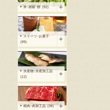
米･雑穀･餅 (92)
スイーツ･お菓子
(99)
水産物･水産加工品
(12)
精肉･肉加工品 (38)