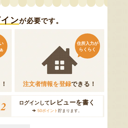
グイン
が必要です。
い
住所入力が
ぁ
らくらく
る！
注文者情報を登録
できる！
2
レビューを書く
ログインして
50ポイント
貯まります。