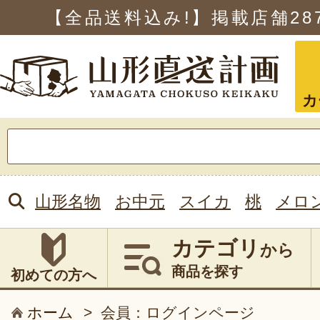
【全品送料込み!】掲載店舗
28
カ
検
索:
山形名物
お中元
スイカ
桃
メロ
カテゴリ
から
商品を探す
初めての方へ
ホーム
>
会員：ログインページ