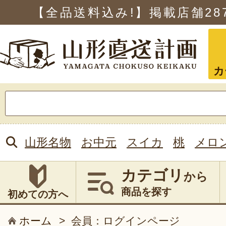
【全品送料込み!】掲載店舗
28
カ
検
索:
山形名物
お中元
スイカ
桃
メロ
カテゴリ
から
商品を探す
初めての方へ
ホーム
>
会員：ログインページ