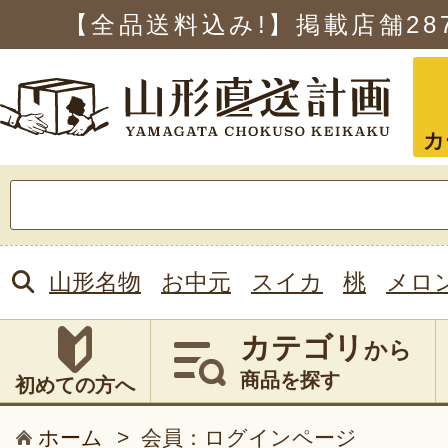
【全品送料込み!】掲載店舗
28
カ
検
索:
山形名物
お中元
スイカ
桃
メロ
カテゴリ
から
商品を探す
初めての方へ
ホーム
>
会員：ログインページ