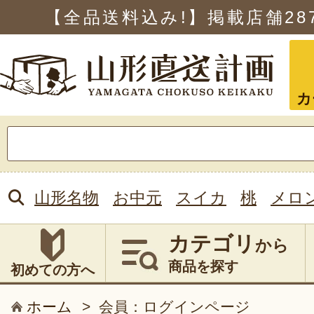
【全品送料込み!】掲載店舗
28
カ
検
索:
山形名物
お中元
スイカ
桃
メロ
カテゴリ
から
商品を探す
初めての方へ
ホーム
>
会員：ログインページ