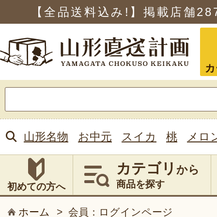
【全品送料込み!】掲載店舗
28
カ
検
索:
山形名物
お中元
スイカ
桃
メロ
カテゴリ
から
商品を探す
初めての方へ
ホーム
>
会員：ログインページ