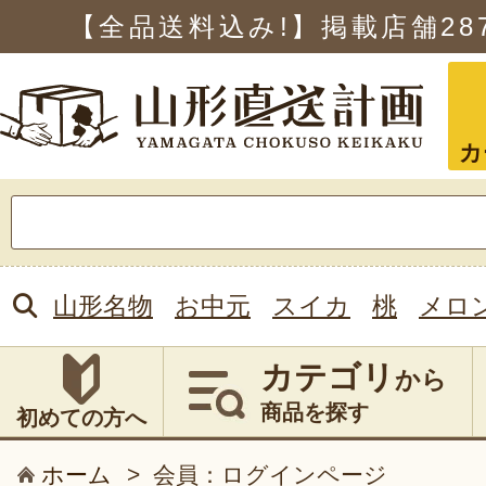
【全品送料込み!】掲載店舗
28
カ
検
索:
山形名物
お中元
スイカ
桃
メロ
カテゴリ
から
商品を探す
初めての方へ
ホーム
>
会員：ログインページ