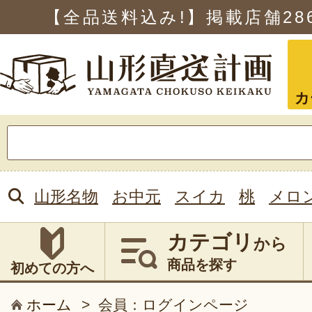
【全品送料込み!】掲載店舗
28
カ
検
索:
山形名物
お中元
スイカ
桃
メロ
カテゴリ
から
商品を探す
初めての方へ
ホーム
>
会員：ログインページ