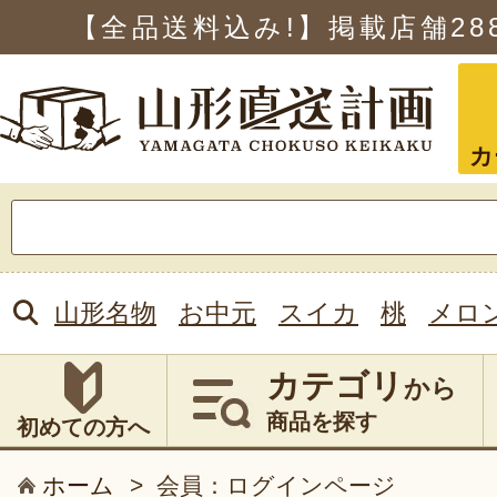
【全品送料込み!】掲載店舗
28
カ
検
索:
山形名物
お中元
スイカ
桃
メロ
カテゴリ
から
商品を探す
初めての方へ
ホーム
>
会員：ログインページ