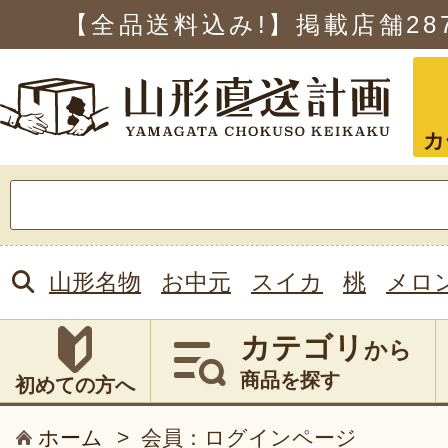
【全品送料込み!】掲載店舗
28
カ
検
索:
山形名物
お中元
スイカ
桃
メロ
カテゴリ
から
商品を探す
初めての方へ
ホーム
>
会員：ログインページ