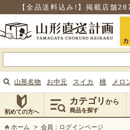
【全品送料込み!】掲載店舗
28
カ
検
索:
山形名物
お中元
スイカ
桃
メロ
カテゴリ
から
商品を探す
初めての方へ
ホーム
>
会員：ログインページ