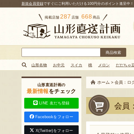
新規会員登録
ですぐにご利用いただける100円分のポイント進呈中！
287
668
掲載店舗
店舗
商品
検
索:
山形名物
お中元
スイカ
桃
メロン
だだちゃ
ホーム
>
会員：ロ
山形直送計画の
最新情報
をチェック
LINE 友だち登録
会員
Facebookをフォロー
X(Twitter)をフォロー