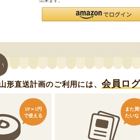
出来ます。
ト！
会員ロ
山形直送計画のご利用には、
1P＝1円
また買
で使える
たいな