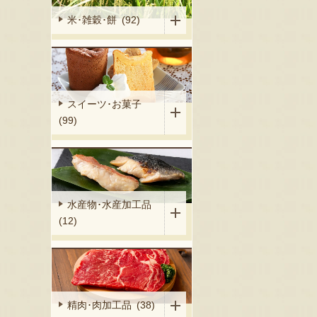
米･雑穀･餅 (92)
スイーツ･お菓子
(99)
水産物･水産加工品
(12)
精肉･肉加工品 (38)