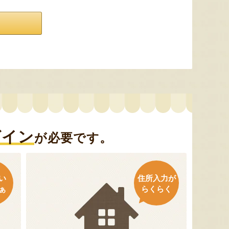
グイン
が必要です。
い
住所入力が
ぁ
らくらく