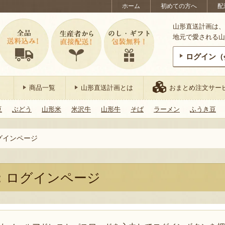
ホーム
初めての方へ
配
山形直送計画は、
地元で愛される山
ログイン（
商品一覧
山形直送計画とは
おまとめ注文サー
豆
ぶどう
山形米
米沢牛
山形牛
そば
ラーメン
ふうき豆
グインページ
：ログインページ