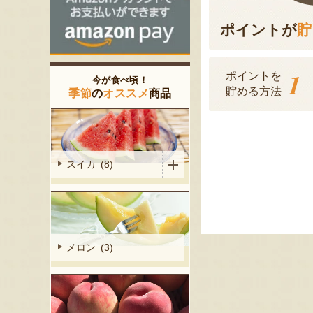
ポイントが
貯
1
ポイントを
今が食べ頃！
貯める方法
季節
の
オススメ
商品
スイカ (8)
メロン (3)