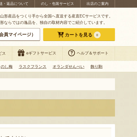
送・返品について
のし・包装サービス
出店のご案内
山形産品をつくり手から全国へ直送する産直ECサービスです。
形ならではの逸品を、独自の取材内容でご紹介しています。
会員マイページ）
カートを見る
0
eギフトサービス
ヘルプ＆サポート
ビス
のし梅
ラスクフランス
オランダせんべい
飾り駒