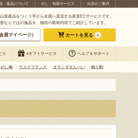
送・返品について
のし・包装サービス
出店のご案内
山形産品をつくり手から全国へ直送する産直ECサービスです。
形ならではの逸品を、独自の取材内容でご紹介しています。
会員マイページ）
カートを見る
0
eギフトサービス
ヘルプ＆サポート
ビス
のし梅
ラスクフランス
オランダせんべい
飾り駒