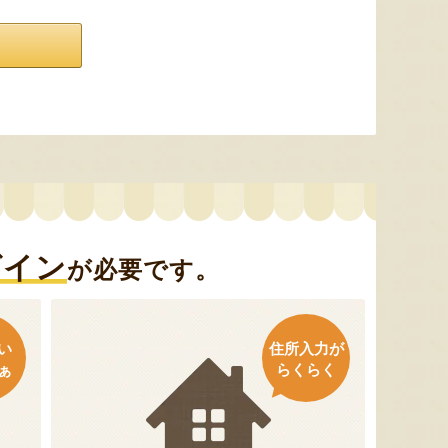
グイン
が必要です。
い
住所入力が
ぁ
らくらく