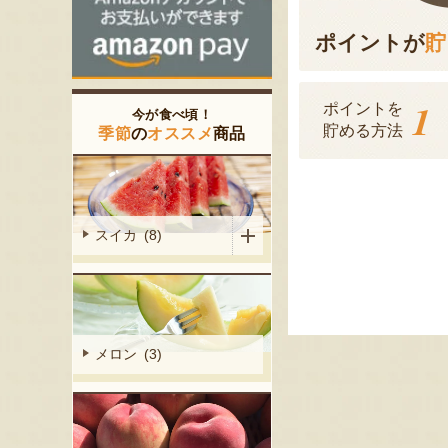
ポイントが
貯
1
ポイントを
今が食べ頃！
貯める方法
季節
の
オススメ
商品
スイカ (8)
メロン (3)