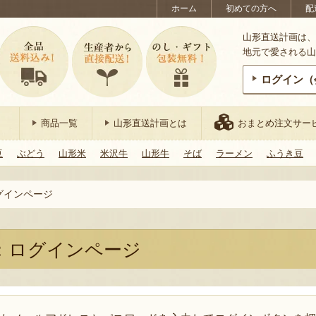
ホーム
初めての方へ
配
山形直送計画は、
地元で愛される山
ログイン（
商品一覧
山形直送計画とは
おまとめ注文サー
豆
ぶどう
山形米
米沢牛
山形牛
そば
ラーメン
ふうき豆
グインページ
：ログインページ