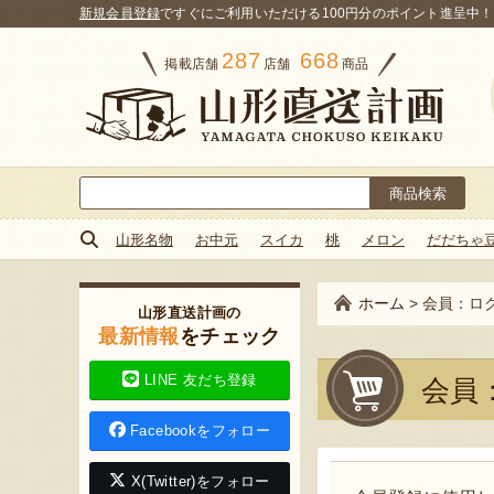
新規会員登録
ですぐにご利用いただける100円分のポイント進呈中！
287
668
掲載店舗
店舗
商品
検
索:
山形名物
お中元
スイカ
桃
メロン
だだちゃ
ホーム
>
会員：ロ
山形直送計画の
最新情報
をチェック
LINE 友だち登録
会員
Facebookをフォロー
X(Twitter)をフォロー