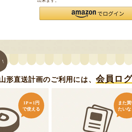
出来ます。
ト！
会員ロ
山形直送計画のご利用には、
1P＝1円
また買
で使える
たいな