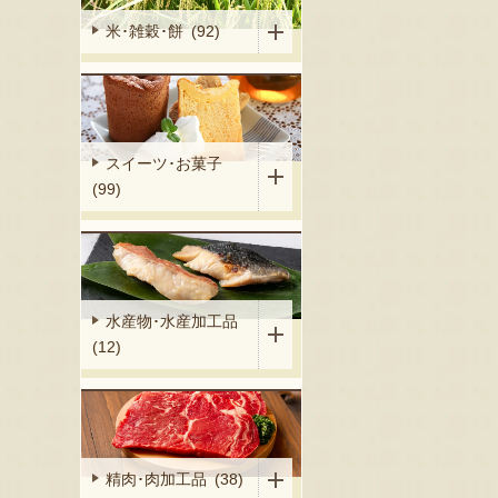
米･雑穀･餅 (92)
スイーツ･お菓子
(99)
水産物･水産加工品
(12)
精肉･肉加工品 (38)