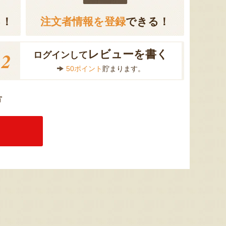
る！
注文者情報を登録
できる！
2
レビューを書く
ログインして
50ポイント
貯まります。
方