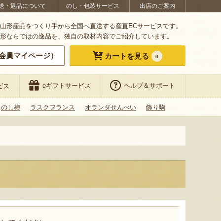
送・返品について
のし・包装サービス
出店のご案内
山形産品をつくり手から全国へ直送する産直ECサービスです。
形ならではの逸品を、独自の取材内容でご紹介しています。
会員マイページ）
カートを見る
0
eギフトサービス
ヘルプ＆サポート
ビス
のし梅
ラスクフランス
オランダせんべい
飾り駒