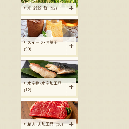
米･雑穀･餅 (92)
スイーツ･お菓子
(99)
水産物･水産加工品
(12)
精肉･肉加工品 (38)