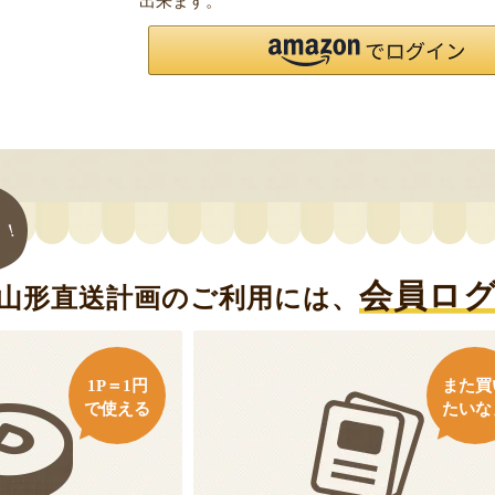
出来ます。
ト！
会員ロ
山形直送計画のご利用には、
1P＝1円
また買
で使える
たいな