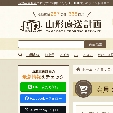
新規会員登録
ですぐにご利用いただける100円分のポイント進呈中！
287
668
掲載店舗
店舗
商品
検
索:
山形名物
お中元
スイカ
桃
メロン
だだちゃ
ホーム
>
会員：ロ
山形直送計画の
最新情報
をチェック
LINE 友だち登録
会員
Facebookをフォロー
X(Twitter)をフォロー