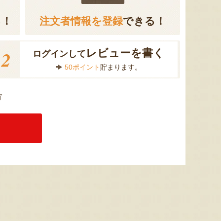
る！
注文者情報を登録
できる！
2
レビューを書く
ログインして
50ポイント
貯まります。
方