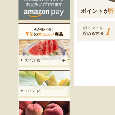
ポイントが
貯
1
ポイントを
今が食べ頃！
貯める方法
季節
の
オススメ
商品
スイカ (8)
メロン (3)