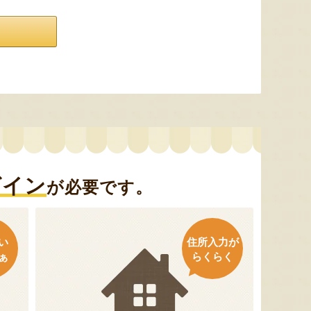
グイン
が必要です。
い
住所入力が
ぁ
らくらく