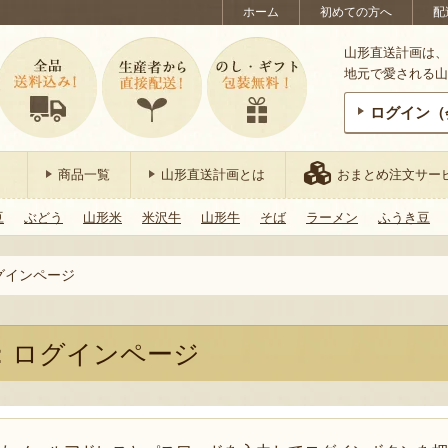
ホーム
初めての方へ
配
山形直送計画は、
地元で愛される山
ログイン（
商品一覧
山形直送計画とは
おまとめ注文サー
豆
ぶどう
山形米
米沢牛
山形牛
そば
ラーメン
ふうき豆
グインページ
：ログインページ