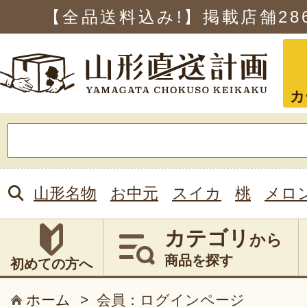
【全品送料込み!】掲載店舗
28
カ
検
索:
山形名物
お中元
スイカ
桃
メロ
カテゴリ
から
商品を探す
初めての方へ
ホーム
>
会員：ログインページ