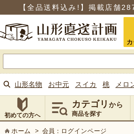
【全品送料込み!】掲載店舗
28
カ
検
索:
山形名物
お中元
スイカ
桃
メロ
カテゴリ
から
商品を探す
初めての方へ
ホーム
>
会員：ログインページ