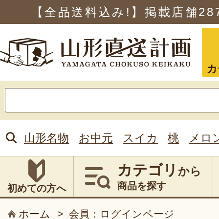
【全品送料込み!】掲載店舗
28
カ
検
索:
山形名物
お中元
スイカ
桃
メロ
カテゴリ
から
商品を探す
初めての方へ
ホーム
>
会員：ログインページ