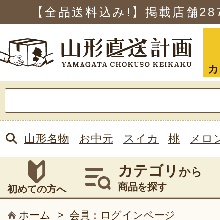
【全品送料込み!】掲載店舗
28
カ
検
索:
山形名物
お中元
スイカ
桃
メロ
カテゴリ
から
商品を探す
初めての方へ
ホーム
>
会員：ログインページ