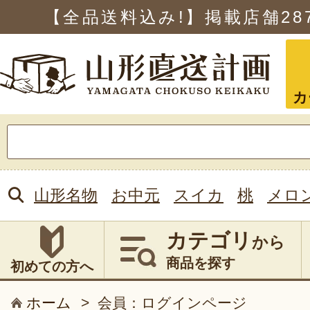
【全品送料込み!】掲載店舗
28
カ
検
索:
山形名物
お中元
スイカ
桃
メロ
カテゴリ
から
商品を探す
初めての方へ
ホーム
>
会員：ログインページ