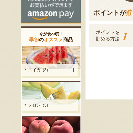
ポイントが
貯
1
ポイントを
今が食べ頃！
貯める方法
季節
の
オススメ
商品
スイカ (8)
メロン (3)