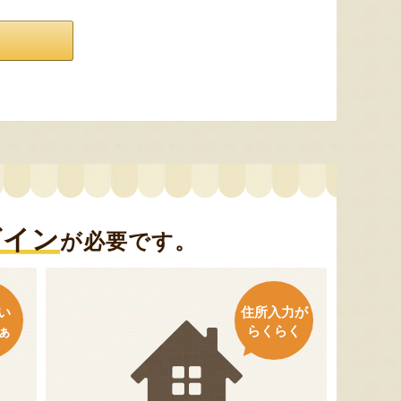
グイン
が必要です。
い
住所入力が
ぁ
らくらく