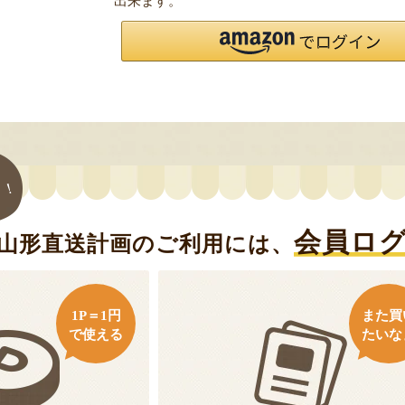
出来ます。
ト！
会員ロ
山形直送計画のご利用には、
1P＝1円
また買
で使える
たいな