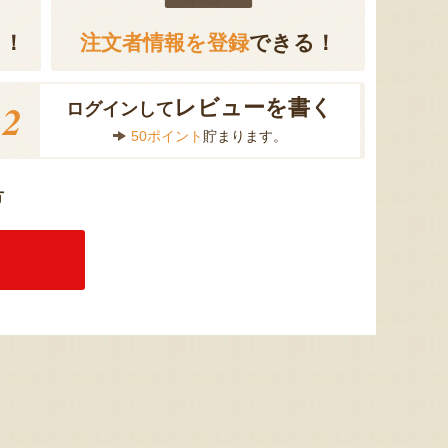
る！
注文者情報を登録
できる！
2
レビューを書く
ログインして
50ポイント
貯まります。
方