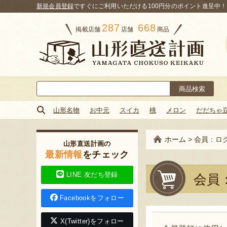
新規会員登録
ですぐにご利用いただける100円分のポイント進呈中！
287
668
掲載店舗
店舗
商品
検
索:
山形名物
お中元
スイカ
桃
メロン
だだちゃ
ホーム
>
会員：ロ
山形直送計画の
最新情報
をチェック
LINE 友だち登録
会員
Facebookをフォロー
X(Twitter)をフォロー