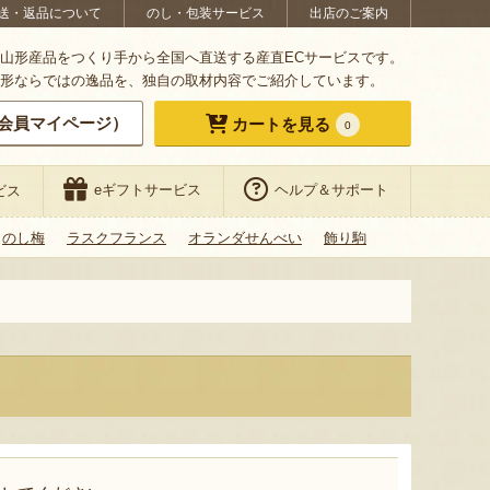
送・返品について
のし・包装サービス
出店のご案内
山形産品をつくり手から全国へ直送する産直ECサービスです。
形ならではの逸品を、独自の取材内容でご紹介しています。
会員マイページ）
カートを見る
0
eギフトサービス
ヘルプ＆サポート
ビス
のし梅
ラスクフランス
オランダせんべい
飾り駒