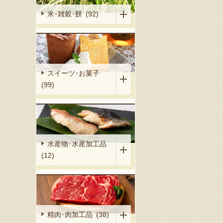
米･雑穀･餅 (92)
スイーツ･お菓子
(99)
水産物･水産加工品
(12)
精肉･肉加工品 (38)