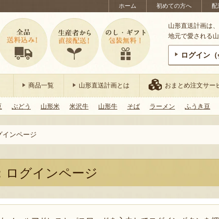
ホーム
初めての方へ
配
山形直送計画は、
地元で愛される山
ログイン（
商品一覧
山形直送計画とは
おまとめ注文サー
豆
ぶどう
山形米
米沢牛
山形牛
そば
ラーメン
ふうき豆
グインページ
：ログインページ