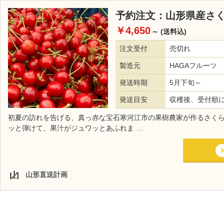
予約注文：山形県産さ
￥4,650
～
(送料込)
注文受付
売切れ
製造元
HAGAフルーツ
発送時期
5月下旬～
発送目安
収穫後、受付順
初夏の訪れを告げる、真っ赤な宝石寒河江市の果樹農家が作るさく
ッと弾けて、果汁がジュワッとあふれま …
山形直送計画