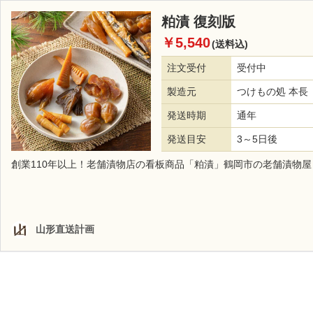
粕漬 復刻版
￥5,540
(送料込)
注文受付
受付中
製造元
つけもの処 本長
発送時期
通年
発送目安
3～5日後
創業110年以上！老舗漬物店の看板商品「粕漬」鶴岡市の老舗漬物
山形直送計画