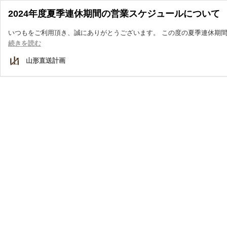
2024年度夏季連休期間の営業スケジュールについて
いつもをご利用頂き、誠にありがとうございます。 この度の夏季連休期間で
2024
続きを読む
年
山形直送計画
度
夏
季
連
休
期
間
の
営
業
ス
ケ
ジ
ュ
ー
ル